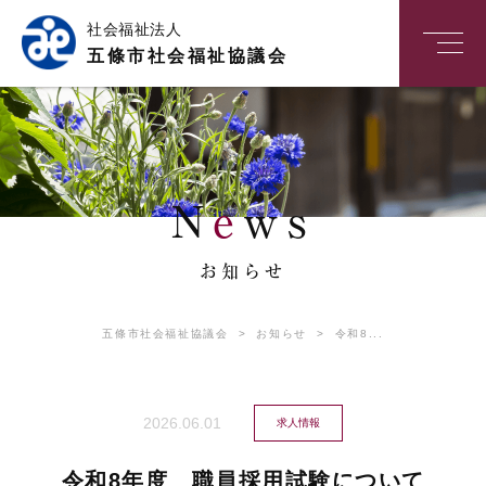
社会福祉法人
五條市社会福祉協議会
N
e
ws
お知らせ
五條市社会福祉協議会
>
お知らせ
>
令和8...
2026.06.01
求⼈情報
令和8年度 職員採用試験について