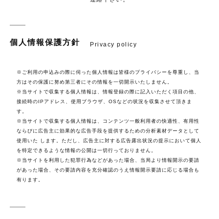
個人情報保護方針
Privacy policy
※ご利用の申込みの際に伺った個人情報は皆様のプライバシーを尊重し、当
方はその保護に努め第三者にその情報を一切開示いたしません。
※当サイトで収集する個人情報は、情報登録の際に記入いただく項目の他、
接続時のIPアドレス、使用ブラウザ、OSなどの状況を収集させて頂きま
す。
※当サイトで収集する個人情報は、コンテンツ一般利用者の快適性、有用性
ならびに広告主に効果的な広告手段を提供するための分析素材データとして
使用いた します。ただし、広告主に対する広告露出状況の提示において個人
を特定できるような情報の公開は一切行っておりません。
※当サイトを利用した犯罪行為などがあった場合、当局より情報開示の要請
があった場合、その要請内容を充分確認のうえ情報開示要請に応じる場合も
有ります。